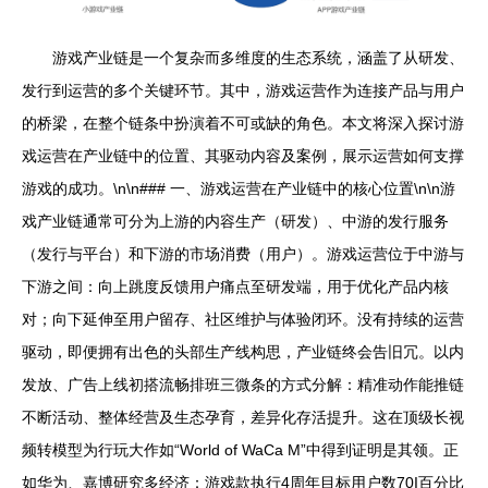
游戏产业链是一个复杂而多维度的生态系统，涵盖了从研发、
发行到运营的多个关键环节。其中，游戏运营作为连接产品与用户
的桥梁，在整个链条中扮演着不可或缺的角色。本文将深入探讨游
戏运营在产业链中的位置、其驱动内容及案例，展示运营如何支撑
游戏的成功。\n\n### 一、游戏运营在产业链中的核心位置\n\n游
戏产业链通常可分为上游的内容生产（研发）、中游的发行服务
（发行与平台）和下游的市场消费（用户）。游戏运营位于中游与
下游之间：向上跳度反馈用户痛点至研发端，用于优化产品内核
对；向下延伸至用户留存、社区维护与体验闭环。没有持续的运营
驱动，即便拥有出色的头部生产线构思，产业链终会告旧冗。以内
发放、广告上线初搭流畅排班三微条的方式分解：精准动作能推链
不断活动、整体经营及生态孕育，差异化存活提升。这在顶级长视
频转模型为行玩大作如“World of WaCa M”中得到证明是其领。正
如华为、嘉博研究多经济：游戏款执行4周年目标用户数70I百分比