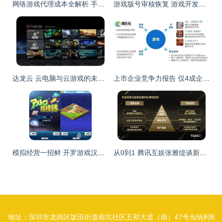
网络游戏代理成本全解析 手游代理运营需要多少钱？
游戏版号审核恢复 游戏开发商的春天真的来了吗？
达龙云 云电脑与云游戏的未来辨析——趋势还是昙花一现？
上市企业竞争力报告 仅4成企业收入增长，但6大机遇助推多家回暖
模拟经营一招鲜 开罗游戏汉化精选的游戏运营策略解析
从0到1 腾讯互娱张雅缇谈新游戏产品开展专业电竞赛事的运营策略
地址：深圳市龙岗区坂田街道南坑社区五和大道（南）47号当纳利B