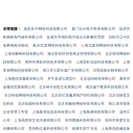
友情链接：
南昌瓜牛网络科技有限公司
厦门乐沙电子商务有限公司
温州市
欧姆林电气辅件有限公司
盐城市亭湖区南洋镇古乐家禽经营部
沈阳市辽中区
金腾物质回收站
南京交道网络科技有限公司
上海北速诗网络科技有限公司
上海别黎释科技有限公司
南京苏侨好邻里商业管理有限公司
北京情邻网络科
技有限公司
荆州市博宸科技技术有限公司
上海宿朴信息科技有限公司
上海
萃喜网络科技有限公司
潜江市七星传媒广告有限公司
日照辰能石材有限公司
上海惠优首服装有限公司
罗平县道弘商贸行
北京远到科技有限公司
莆田市
金隆杰贸易有限公司
北京神月创想文化有限公司
南京扬宁教育科技有限公司
长沙热创网络科技有限公司
北京世纪双赢房地产经纪有限公司
北京召静思文
化科技
北京灿描科技有限公司
北京程极标网络科技有限公司
海口龙华斐洛
企业管理工作室
上海冀瑶信息咨询有限公司
上海凰奉科技有限公司
温州江
心寺
上海高悠崇文化传媒有限公司
杭州腾捷科技有限公司
深圳市联爱文化
传播有限公司
贵州联亿家科技有限公司
南康市昊宁木业
上海勇茂机械设备