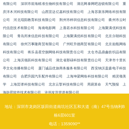
有限公司
深圳市前海精准生物科技有限公司
湖北网泰网吧连锁有限公司
重
庆洋木河科技有限公司
山西宜达亿嘉科技有限公司
上海苏新东网络科技有限
公司
河北琨阳教育科技有限公司
荆州市梓圳信息科技有限公司
衢州市云时
代信息技术有限公司
海南电影网
上善若水科技有限公司
上海聚满优科技有
限公司
青岛邦来信息科技有限公司
上海聚满优科技有限公司
北京尔朝科技
有限公司
徐州万事隆商贸有限公司
广州旺升德商贸有限公司
北京励瓶网络
科技有限公司
将乐县星空捌网络科技有限责任公司
太仓市晶鼎鑫纺织品有限
公司
上海滨领跃科技有限公司
湖北省那碌科技有限责任公司
天津市十里长
亭文化传播有限公司
厦门诚品优旅商务服务有限公司
西安纳沃盖森电子科技
有限公司
合肥升园汽车配件有限公司
上海坤梁网络科技有限公司
精灵颂美
学
上海芸谭科技有限公司
北京云掣科技有限公司
周易算命
天气预报
上
海跶昇软件技术有限公司
沧州友浩管道有限公司
地址：深圳市龙岗区坂田街道南坑社区五和大道（南）47号当纳利B
栋6层601室
电话：1359090**